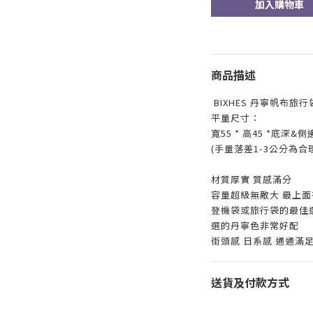
加入購物車
商品描述
BIXHES 丹寧帆布旅行袋
平量尺寸：
寬55 * 高45 *底深&側邊 
(手量落差1-3公分為合
材質厚實 質感滿分
容量超級無敵大 最上
登機袋或旅行袋的最佳選
選的丹寧色非常好配
街頭感 日系感 通通滿足
送貨及付款方式