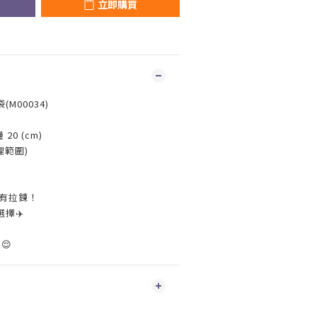
立即購買
(M00034)
20 (cm)
理範圍)
面有拉鍊！
擇✈️
😌