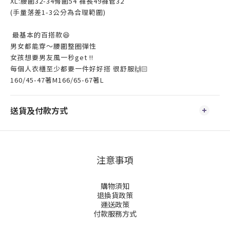
XL:腰圍32-34臀圍54 褲長49褲管32
(手量落差1-3公分為合理範圍)
最基本的百搭款😆
男女都能穿～腰圍整圈彈性
女孩想要男友風一秒get !!
每個人衣櫃至少都要一件好好搭 很舒服🙌🏻
160/45-47著M166/65-67著L
送貨及付款方式
注意事項
購物須知
退換貨政策
運送政策
付款服務方式