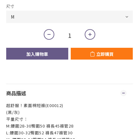
尺寸
加入購物車
立即購買
商品描述
超舒服！素面棉短褲(
E00012)
(黑/灰)
平量尺寸：
M:腰圍28-30臀圍50 褲長45褲管28
L:腰圍30-32臀圍52 褲長47褲管30