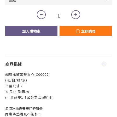
加入購物車
立即購買
商品描述
細肩抓皺帶墊背心(C00002)
(黑/白/綠/灰)
平量尺寸：
衣長34 胸圍29+
(手量落差1-3公分為合理範圍)
涼涼冰絲夏天穿好舒服😌
內裏帶墊縫死不跑杯！