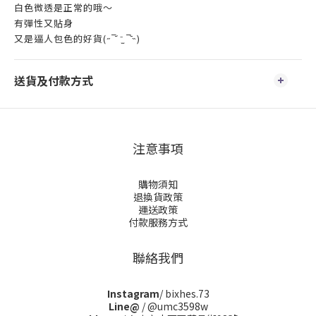
白色微透是正常的哦～
有彈性又貼身
又是逼人包色的好貨(˶‾᷄ ⁻̫ ‾᷅˵)
送貨及付款方式
注意事項
購物須知
退換貨政策
運送政策
付款服務方式
聯絡我們
Instagram
/ bixhes.73
Line@
/ @umc3598w