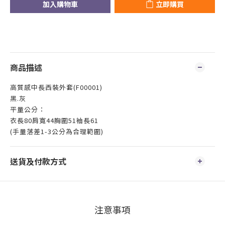
加入購物車
立即購買
商品描述
高質感中長西裝外套(F00001)
黑.灰
平量公分：
衣長80肩寬44胸圍51袖長61
(手量落差1-3公分為合理範圍)
送貨及付款方式
注意事項