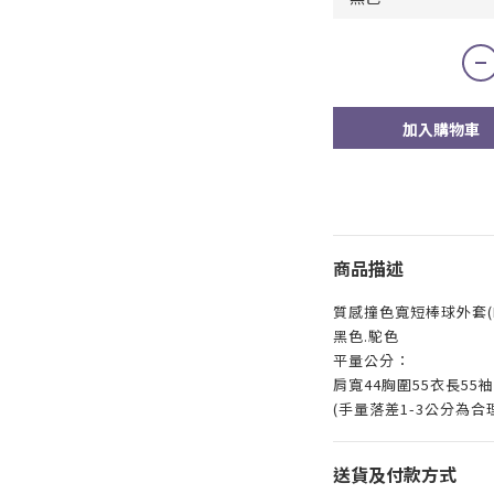
加入購物車
商品描述
質感撞色寬短棒球外套(F0
黑色.駝色
平量公分：
肩寬44胸圍55衣長55袖
(手量落差1-3公分為合
送貨及付款方式