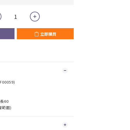
立即購買
0059)
長60
理範圍)