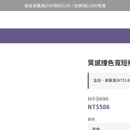
會員首購滿$599現折$100 / 官網滿$1480免運
質感撞色寬短棒
全店，單筆滿 NT$14
NT$690
NT$586
顏色