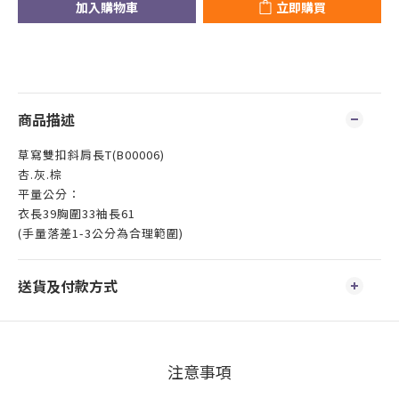
加入購物車
立即購買
商品描述
草寫雙扣斜肩長T(B00006)
杏.灰.棕
平量公分：
衣長39胸圍33袖長61
(手量落差1-3公分為合理範圍)
送貨及付款方式
注意事項