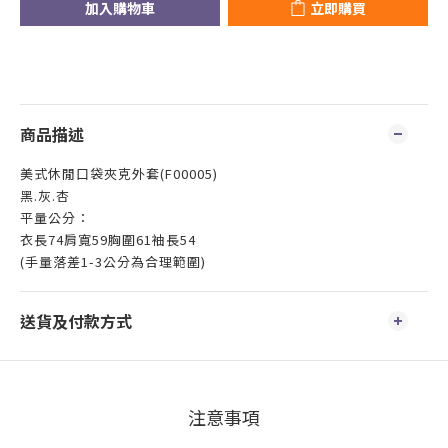
加入購物車
立即購買
商品描述
美式休閒口袋夾克外套(F00005)
黑.灰.杏
平量公分：
衣長74肩寬59胸圍61袖長54
(手量落差1-3公分為合理範圍)
送貨及付款方式
注意事項