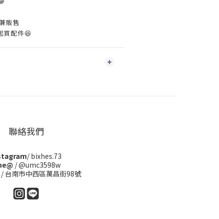

兼販售
買配件😆
聯絡我們
stagram
/ bixhes.73
ine@
/ @umc3598w
/ 台南市中西區萬昌街98號