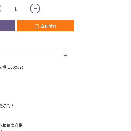
立即購買
(L00003)
蠻好的！
小聲和換音樂