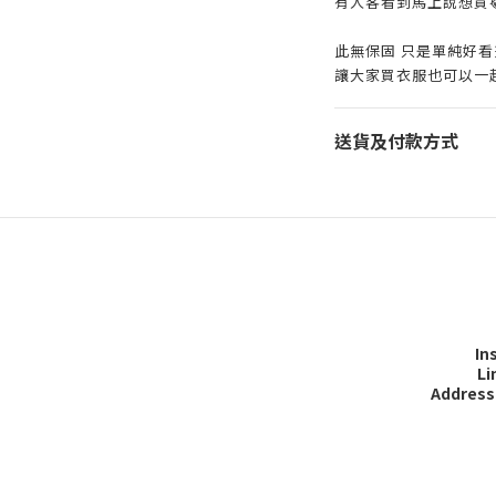
有人客看到馬上說想買
此無保固 只是單純好看
讓大家買衣服也可以一起
送貨及付款方式
In
L
Address