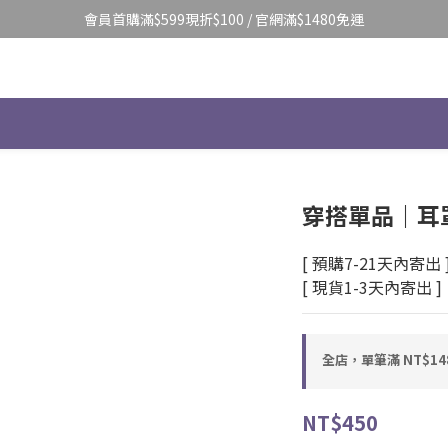
會員首購滿$599現折$100 / 官網滿$1480免運
穿搭單品｜耳罩
[ 預購7-21天內寄出 
[ 現貨1-3天內寄出 ]
全店，單筆滿 NT$14
NT$450