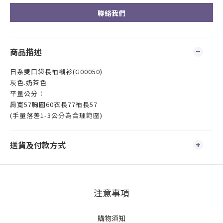
聯絡我們
商品描述
日系雙口袋長袖襯衫(G00050)
灰色.奶茶色
平量公分：
肩寬57胸圍60衣長77袖長57
(手量落差1-3公分為合理範圍)
送貨及付款方式
注意事項
購物須知