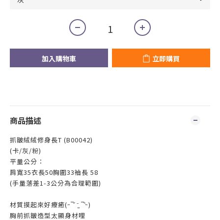
加入購物車
立即購買
商品描述
抓皺絨絨修身長T (B00042)
(卡/灰/粉)
平量公分：
肩寬35衣長50胸圍33袖長 58
(手量落差1-3公分為合理範圍)
材質摸起來好療癒(˶‾᷄ ⁻̫ ‾᷅˵)
胸前抓皺造型太顯身材哩