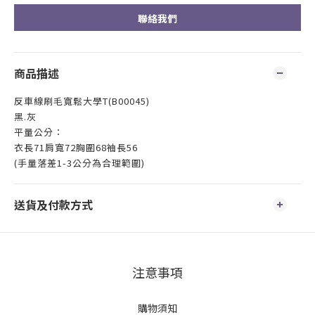
聯絡我們
商品描述
反車線刷毛寬鬆大學T(B00045)
黑.灰
平量公分：
衣長71肩寬72胸圍68袖長56
(手量落差1-3公分為合理範圍)
送貨及付款方式
注意事項
購物須知