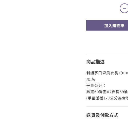
加入購物車
商品描述
刺繡字口袋風衣長T(B00
黑.灰
平量公分：
肩寬60胸圍62衣長69袖
(手量落差1-3公分為合
送貨及付款方式