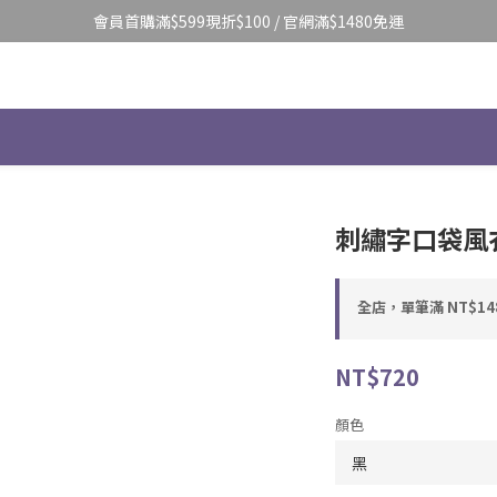
會員首購滿$599現折$100 / 官網滿$1480免運
刺繡字口袋風衣長
全店，單筆滿 NT$14
NT$720
顏色