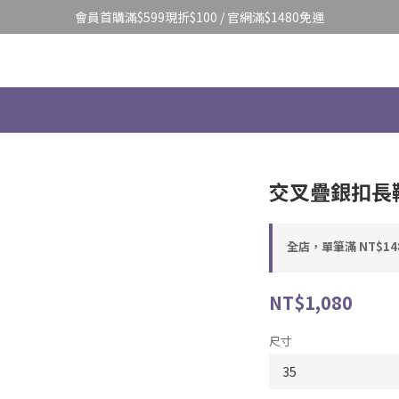
會員首購滿$599現折$100 / 官網滿$1480免運
交叉疊銀扣長靴(
全店，單筆滿 NT$14
NT$1,080
尺寸