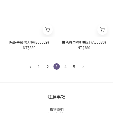
暗系墨影彎刀褲(E00029)
拼色賽車V領短版T(A00030)
NT$880
NT$380
1
2
3
4
5
注意事項
購物須知